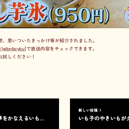
想、思いついたきっかけ等が紹介されました。
l/lelbn6pybu
]で放送内容をチェックできます。
お試しください！
新しい投稿
夢をかなえるいも…
いも子のやきいもが