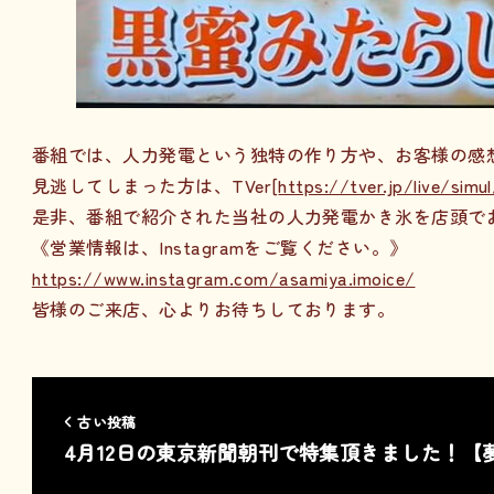
番組では、人力発電という独特の作り方や、お客様の感
見逃してしまった方は、TVer[
https://tver.jp/live/simu
是非、番組で紹介された当社の人力発電かき氷を店頭で
《営業情報は、Instagramをご覧ください。》
https://www.instagram.com/asamiya.imoice/
皆様のご来店、心よりお待ちしております。
古い投稿
4月12日の東京新聞朝刊で特集頂きました！【