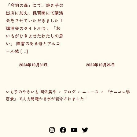
「今羽の森」にて、焼き芋の
出店に加え、保育園にて講演
会をさせていただきました！
講演会のタイトルは 、「お
いもがひきよせたわたしの思
い」 障害のある母とアルコ
ール依 […]
2024年10月31日
2022年10月26日
投稿日
投稿日
いも子のやきいも 阿佐美や
ブログ
ニュース
『ナニコレ珍
百景』で人力発電かき氷が紹介されました！
I
F
Y
T