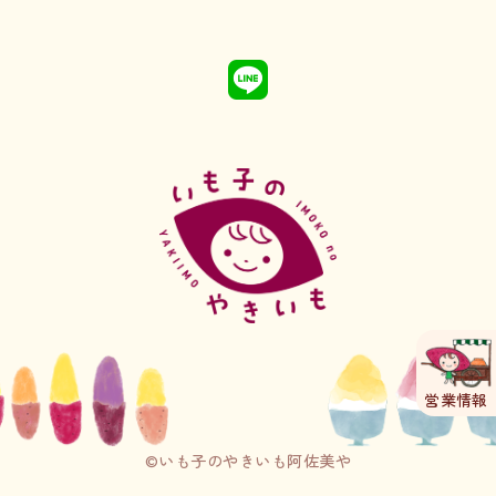
n
a
o
w
s
c
u
i
t
e
T
t
a
b
u
t
g
o
b
e
r
o
e
r
a
k
m
営業情報
©いも子のやきいも阿佐美や